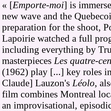
« [
Emporte-moi
] is immers
new wave and the Quebecois 
preparation for the shoot, 
Lapoirie watched a full pr
including everything by Tr
masterpieces
Les quatre-ce
(1962) play [...] key roles i
Claude] Lauzon's
Léolo
, al
film combines Montreal locat
an improvisational, episodic