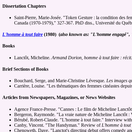
Dissertation Chapters
Saint-Pierre, Marie-Josée. "Token Gesture : la condition des fe
Canada (1970-1979)," 327-367. PhD diss., Université du Québ
L'homme à tout faire
(1980) (
also known as: "L'homme engagé"
Books
Lanctôt, Micheline.
Armand Dorion, homme à tout faire : récit
Brief Sections of Books
Bouchard, Serge, and Marie-Christine Lévesque.
Les images q
Carrière, Louise. "Les thématiques des femmes cinéastes depui
Articles from Newspapers, Magazines, or News Websites
Agence France-Presse. "Cannes : Le film de Micheline Lanctôt
Bergeron, Raymonde. "La vraie nature de Micheline Lanctôt : Vu
Bérubé, Robert-Claude. "L'homme à tout faire." Interview wit
Canby, Vincent. "The Handyman." Review of
L'homme à tout 
Chenoweth, Dave. "Lanctot's directing debut offers comedy a