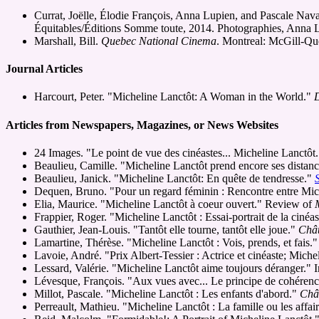
Currat, Joëlle, Élodie François, Anna Lupien, and Pascale Nav
Équitables/Éditions Somme toute, 2014. Photographies, Anna 
Marshall, Bill.
Quebec National Cinema
. Montreal: McGill-Que
Journal Articles
Harcourt, Peter. "Micheline Lanctôt: A Woman in the World."
Articles from Newspapers, Magazines, or News Websites
24 Images. "Le point de vue des cinéastes... Micheline Lanctôt
Beaulieu, Camille. "Micheline Lanctôt prend encore ses distanc
Beaulieu, Janick. "Micheline Lanctôt: En quête de tendresse."
Dequen, Bruno. "Pour un regard féminin : Rencontre entre Mi
Elia, Maurice. "Micheline Lanctôt à coeur ouvert." Review of
Frappier, Roger. "Micheline Lanctôt : Essai-portrait de la cinéa
Gauthier, Jean-Louis. "Tantôt elle tourne, tantôt elle joue."
Chât
Lamartine, Thérèse. "Micheline Lanctôt : Vois, prends, et fais
Lavoie, André. "Prix Albert-Tessier : Actrice et cinéaste; Miche
Lessard, Valérie. "Micheline Lanctôt aime toujours déranger." 
Lévesque, François. "Aux vues avec... Le principe de cohérenc
Millot, Pascale. "Micheline Lanctôt : Les enfants d'abord."
Châ
Perreault, Mathieu. "Micheline Lanctôt : La famille ou les affa