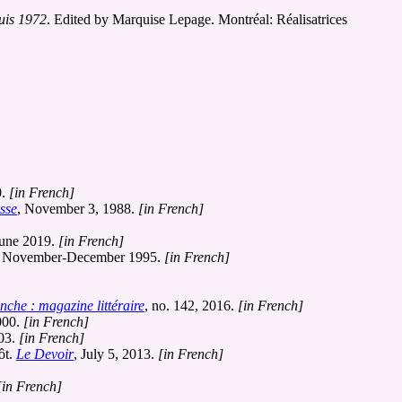
puis 1972
. Edited by Marquise Lepage. Montréal: Réalisatrices
0.
[in French]
sse
, November 3, 1988.
[in French]
June 2019.
[in French]
, November-December 1995.
[in French]
nche : magazine littéraire
, no. 142, 2016.
[in French]
000.
[in French]
03.
[in French]
ôt.
Le Devoir
, July 5, 2013.
[in French]
[in French]