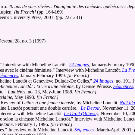
arro.
40 ans de vues rêvées : l'imaginaire des cinéastes québécoises de
Lupien.
[in French]
(pp. 164-169)
en's University Press, 2001. (pp. 227-231)
Descant
28, no. 3 (1997).
." Interview with Micheline Lanctôt.
24 Images
, January-February 199
es avec le cinéma féministe." Interview with Micheline Lanctôt.
La Pre
Séquences
, January-February 1999.
[in French]
cheline Lanctôt et Geneviève Dulude-De Celles."
24 Images
, no. 191, 
Micheline Lanctôt : la vie d'une héroïne
, by Denise Pérusse.
Séquences
ste."
Lumières
, no. 13, May-June 1988.
[in French]
elaine
, May 1993.
[in French]
." Review of
Lettres à une jeune cinéaste
, by Micheline Lanctôt.
Nuit bla
line Lanctôt poursuit une double carrière."
Le Devoir
, November 11, 2
Interview with Micheline Lanctôt.
Le Droit (Ottawa)
, November 10, 20
e selon la cinéaste Micheline Lanctôt." Interview with Micheline Lanct
telaine
, February 1, 1996.
[in French]
ires." Interview with Micheline Lanctôt.
Séquences
, March-April 2001.