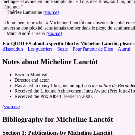
métrages et avoue en toute simplicité : « Tous mes films, sauf un, ont eu
l'étranger."
-- Thérèse Lamartine
(source)
"On ne peut reprocher à Micheline Lanctôt une absence de cohérence. 
travers sa complexité, sans jamais tomber dans le piège du sentimenta
-- Marc-André Lussier
(source)
For QUOTES about a specific film by Micheline Lanctôt, please s
d'Issoudun
Les guerriers
Suzie
Pour l'amour de Dieu
Autrui
Notes about Micheline Lanctôt
Born in Montreal.
Director and actor.
Has acted in many films, including
La vraie nature de Bernadet
Received the Lifetime Achievement Jutra Award (Prix Jutra-H
Received the Prix Albert-Tessier in 2000.
(sources)
Bibliography for Micheline Lanctôt
Section 1: Publications by Micheline Lanctôt