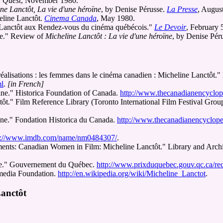
"
Quest
, November 1980.
ne Lanctôt, La vie d'une héroïne
, by Denise Pérusse.
La Presse
, Augus
eline Lanctôt.
Cinema Canada
, May 1980.
ne Lanctôt aux Rendez-vous du cinéma québécois."
Le Devoir
, February 
ée." Review of
Micheline Lanctôt : La vie d'une héroïne
, by Denise Pér
éalisations : les femmes dans le cinéma canadien : Micheline Lanctôt."
ml
.
[in French]
ine." Historica Foundation of Canada.
http://www.thecanadianency
ôt." Film Reference Library (Toronto International Film Festival Grou
ine." Fondation Historica du Canada.
http://www.thecanadianencycl
p://www.imdb.com/name/nm0484307/
.
ents: Canadian Women in Film: Micheline Lanctôt." Library and Arc
line." Gouvernement du Québec.
http://www.prixduquebec.gouv.qc.ca/re
imedia Foundation.
http://en.wikipedia.org/wiki/Micheline_Lanctot
.
Lanctôt