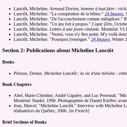
Lanctôt, Micheline.
Armand Dorion, homme à tout faire : récit
Lanctôt, Micheline. "La conspiration de la bêtise."
24 Images
,
Lanctôt, Micheline. "De l'accouchement comme métaphore."
R
Lanctôt, Micheline. "Un jeu fort à propos."
Copie Zéro
, Octob
Lanctôt, Micheline.
Lettres à une jeune cinéaste
. Montréal: VL
Lanctôt, Micheline. "Nenni, vous n'y êtes point. M'y voilà don
Lanctôt, Micheline. "Pourquoi j'enseigne."
24 Images
, Winter 
Section 2: Publications about Micheline Lanctôt
Books
Pérusse, Denise.
Micheline Lanctôt : la vie d'une héroïne : entr
Book Chapters
Abel, Marie-Christine, André Giguère, and Luc Perreault. "Miche
Montréal: Stanké, 1990. Photographies de Daniel Kieffer; ava
Jean, Marcel. "Micheline Lanctôt." Interview with Micheline L
réalisatrices du Québec, 2006.
[in French]
Brief Sections of Books