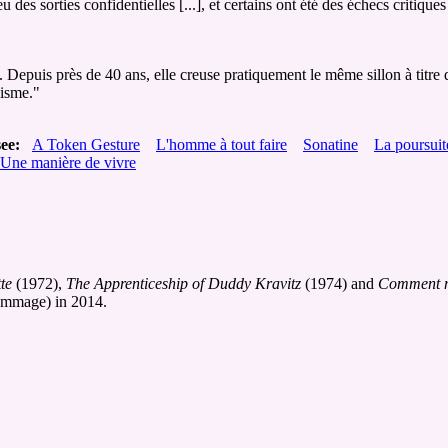
 des sorties confidentielles [...], et certains ont été des échecs critiques
Depuis près de 40 ans, elle creuse pratiquement le même sillon à titre
lisme."
ee:
A Token Gesture
L'homme à tout faire
Sonatine
La poursui
Une manière de vivre
te
(1972),
The Apprenticeship of Duddy Kravitz
(1974) and
Comment m
ommage) in 2014.