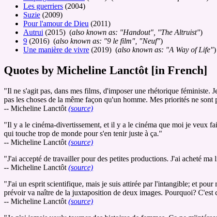
Les guerriers
(2004)
Suzie
(2009)
Pour l'amour de Dieu
(2011)
Autrui
(2015) (
also known as: "Handout", "The Altruist"
)
9
(2016) (
also known as: "9 le film", "Neuf"
)
Une manière de vivre
(2019) (
also known as: "A Way of Life"
)
Quotes by Micheline Lanctôt [in French]
"Il ne s'agit pas, dans mes films, d'imposer une rhétorique féministe.
pas les choses de la même façon qu'un homme. Mes priorités ne sont p
-- Micheline Lanctôt
(source)
"Il y a le cinéma-divertissement, et il y a le cinéma que moi je veux fa
qui touche trop de monde pour s'en tenir juste à ça."
-- Micheline Lanctôt
(source)
"J'ai accepté de travailler pour des petites productions. J'ai acheté ma lib
-- Micheline Lanctôt
(source)
"J'ai un esprit scientifique, mais je suis attirée par l'intangible; et 
prévoir va naître de la juxtaposition de deux images. Pourquoi? C'est c
-- Micheline Lanctôt
(source)