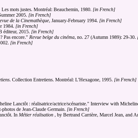
. Les mots justes. Montréal: Beauchemin, 1980.
[in French]
 Summer 2005.
[in French]
evue de la Cinemathèque
, January-February 1994.
[in French]
er 1984.
[in French]
B éditeur, 2015.
[in French]
c? Pas encore."
Revue belge du cinéma
, no. 27 (Autumn 1989): 29-30.
2002.
[in French]
etiens
. Collection Entretiens. Montréal: L'Hexagone, 1995.
[in French]
line Lanctôt : réalisatrice/actrice/scénariste." Interview with Micheli
nt-photos de Jean-Claude Germain.
[in French]
anctôt. In
Métier réalisation
, by Bertrand Carrière, Marcel Jean, and An