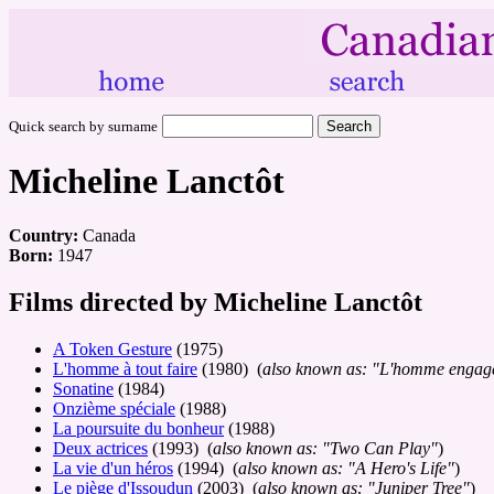
Quick search by surname
Micheline Lanctôt
Country:
Canada
Born:
1947
Films directed by Micheline Lanctôt
A Token Gesture
(1975)
L'homme à tout faire
(1980) (
also known as: "L'homme enga
Sonatine
(1984)
Onzième spéciale
(1988)
La poursuite du bonheur
(1988)
Deux actrices
(1993) (
also known as: "Two Can Play"
)
La vie d'un héros
(1994) (
also known as: "A Hero's Life"
)
Le piège d'Issoudun
(2003) (
also known as: "Juniper Tree"
)