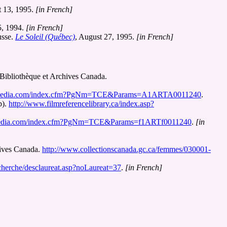
t 13, 1995.
[in French]
5, 1994.
[in French]
usse.
Le Soleil (Québec)
, August 27, 1995.
[in French]
 Bibliothèque et Archives Canada.
clopedia.com/index.cfm?PgNm=TCE&Params=A1ARTA0011240
.
p).
http://www.filmreferencelibrary.ca/index.asp?
opedia.com/index.cfm?PgNm=TCE&Params=f1ARTf0011240
.
[in
hives Canada.
http://www.collectionscanada.gc.ca/femmes/030001-
cherche/desclaureat.asp?noLaureat=37
.
[in French]