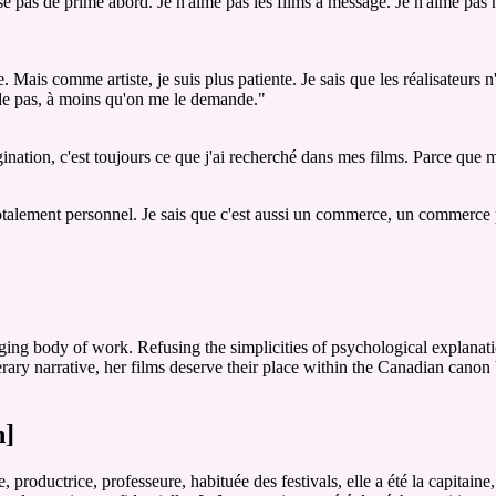
se pas de prime abord. Je n'aime pas les films à message. Je n'aime pas 
e. Mais comme artiste, je suis plus patiente. Je sais que les réalisateurs n
de pas, à moins qu'on me le demande."
ination, c'est toujours ce que j'ai recherché dans mes films. Parce que 
talement personnel. Je sais que c'est aussi un commerce, un commerce préc
lenging body of work. Refusing the simplicities of psychological explan
erary narrative, her films deserve their place within the Canadian canon
h]
roductrice, professeure, habituée des festivals, elle a été la capitaine,