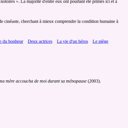
 notoires ». La majorité d'entre eux ont pourtant été primés ici et à
 de cinéaste, cherchant à mieux comprendre la condition humaine à
te du bonheur
Deux actrices
La vie d'un héros
Le piège
a mère accoucha de moi durant sa ménopause
(2003).