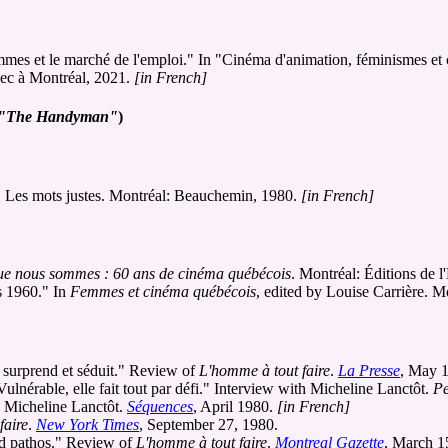
mmes et le marché de l'emploi." In "Cinéma d'animation, féminismes et con
ec à Montréal, 2021.
[in French]
, "The Handyman"
)
. Les mots justes. Montréal: Beauchemin, 1980.
[in French]
ue nous sommes : 60 ans de cinéma québécois
. Montréal: Éditions de
s 1960." In
Femmes et cinéma québécois
, edited by Louise Carrière. 
 surprend et séduit." Review of
L'homme à tout faire
.
La Presse
, May 
lnérable, elle fait tout par défi." Interview with Micheline Lanctôt.
Pe
h Micheline Lanctôt.
Séquences
, April 1980.
[in French]
faire
.
New York Times
, September 27, 1980.
nd pathos." Review of
L'homme à tout faire
.
Montreal Gazette
, March 1