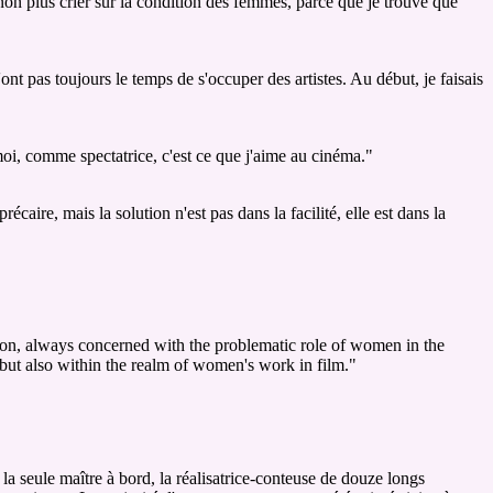
non plus crier sur la condition des femmes, parce que je trouve que
'ont pas toujours le temps de s'occuper des artistes. Au début, je faisais
moi, comme spectatrice, c'est ce que j'aime au cinéma."
aire, mais la solution n'est pas dans la facilité, elle est dans la
ation, always concerned with the problematic role of women in the
 but also within the realm of women's work in film."
 la seule maître à bord, la réalisatrice-conteuse de douze longs