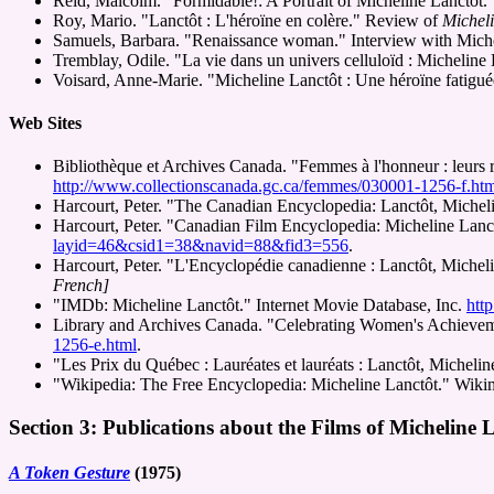
Reid, Malcolm. "Formidable!: A Portrait of Micheline Lanctôt.
Roy, Mario. "Lanctôt : L'héroïne en colère." Review of
Micheli
Samuels, Barbara. "Renaissance woman." Interview with Mich
Tremblay, Odile. "La vie dans un univers celluloïd : Micheli
Voisard, Anne-Marie. "Micheline Lanctôt : Une héroïne fatigu
Web Sites
Bibliothèque et Archives Canada. "Femmes à l'honneur : leurs r
http://www.collectionscanada.gc.ca/femmes/030001-1256-f.ht
Harcourt, Peter. "The Canadian Encyclopedia: Lanctôt, Michel
Harcourt, Peter. "Canadian Film Encyclopedia: Micheline Lanct
layid=46&csid1=38&navid=88&fid3=556
.
Harcourt, Peter. "L'Encyclopédie canadienne : Lanctôt, Michel
French]
"IMDb: Micheline Lanctôt." Internet Movie Database, Inc.
htt
Library and Archives Canada. "Celebrating Women's Achievem
1256-e.html
.
"Les Prix du Québec : Lauréates et lauréats : Lanctôt, Miche
"Wikipedia: The Free Encyclopedia: Micheline Lanctôt." Wik
Section 3: Publications about the Films of Micheline 
A Token Gesture
(1975)