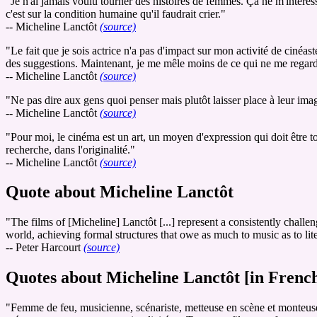
"Je n'ai jamais voulu tourner des histoires de femmes. Ça ne m'intéres
c'est sur la condition humaine qu'il faudrait crier."
-- Micheline Lanctôt
(source)
"Le fait que je sois actrice n'a pas d'impact sur mon activité de cinéast
des suggestions. Maintenant, je me mêle moins de ce qui ne me regar
-- Micheline Lanctôt
(source)
"Ne pas dire aux gens quoi penser mais plutôt laisser place à leur imag
-- Micheline Lanctôt
(source)
"Pour moi, le cinéma est un art, un moyen d'expression qui doit être to
recherche, dans l'originalité."
-- Micheline Lanctôt
(source)
Quote about Micheline Lanctôt
"The films of [Micheline] Lanctôt [...] represent a consistently chal
world, achieving formal structures that owe as much to music as to lit
-- Peter Harcourt
(source)
Quotes about Micheline Lanctôt [in Frenc
"Femme de feu, musicienne, scénariste, metteuse en scène et monteuse, p