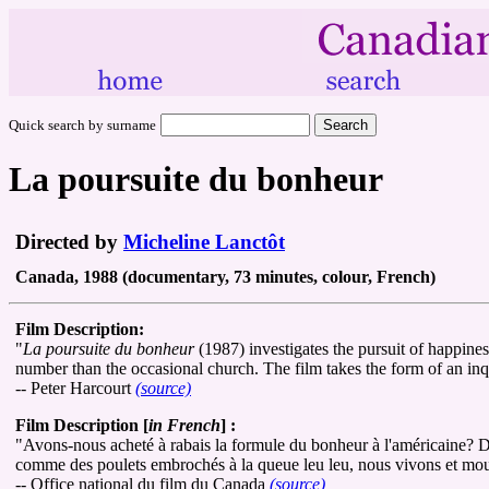
Quick search by surname
La poursuite du bonheur
Directed by
Micheline Lanctôt
Canada, 1988 (documentary, 73 minutes, colour, French)
Film Description:
"
La poursuite du bonheur
(1987) investigates the pursuit of happine
number than the occasional church. The film takes the form of an inq
-- Peter Harcourt
(source)
Film Description [
in French
] :
"Avons-nous acheté à rabais la formule du bonheur à l'américaine? D
comme des poulets embrochés à la queue leu leu, nous vivons et mou
-- Office national du film du Canada
(source)