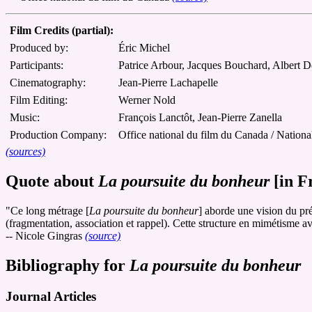
Film Credits (partial):
Produced by:
Éric Michel
Participants:
Patrice Arbour, Jacques Bouchard, Albert 
Cinematography:
Jean-Pierre Lachapelle
Film Editing:
Werner Nold
Music:
François Lanctôt, Jean-Pierre Zanella
Production Company:
Office national du film du Canada / Nation
(sources)
Quote about
La poursuite du bonheur
[in F
"Ce long métrage [
La poursuite du bonheur
] aborde une vision du pré
(fragmentation, association et rappel). Cette structure en mimétisme a
-- Nicole Gingras
(source)
Bibliography for
La poursuite du bonheur
Journal Articles