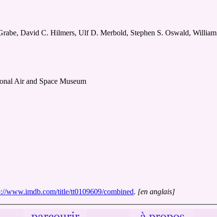
 Grabe, David C. Hilmers, Ulf D. Merbold, Stephen S. Oswald, Willia
ional Air and Space Museum
p://www.imdb.com/title/tt0109609/combined
.
[en anglais]