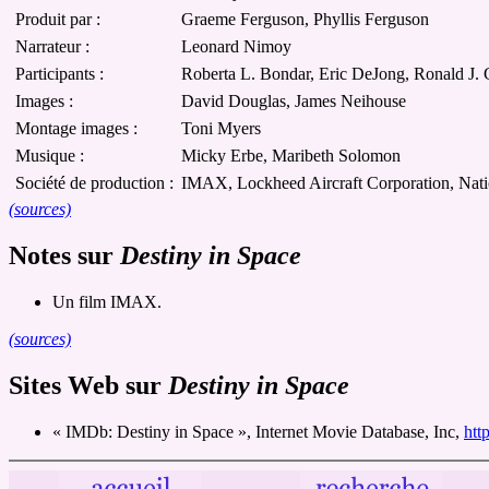
Produit par :
Graeme Ferguson, Phyllis Ferguson
Narrateur :
Leonard Nimoy
Participants :
Roberta L. Bondar, Eric DeJong, Ronald J.
Images :
David Douglas, James Neihouse
Montage images :
Toni Myers
Musique :
Micky Erbe, Maribeth Solomon
Société de production :
IMAX, Lockheed Aircraft Corporation, Nat
(sources)
Notes sur
Destiny in Space
Un film IMAX.
(sources)
Sites Web sur
Destiny in Space
« IMDb: Destiny in Space », Internet Movie Database, Inc,
htt