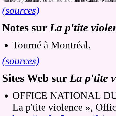
Société de production :
Office national du film du Canada / Nationa
(sources)
Notes sur
La p'tite viole
Tourné à Montréal.
(sources)
Sites Web sur
La p'tite 
OFFICE NATIONAL DU
La p'tite violence », Off