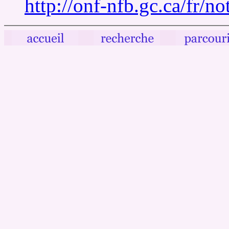
http://onf-nfb.gc.ca/fr/n