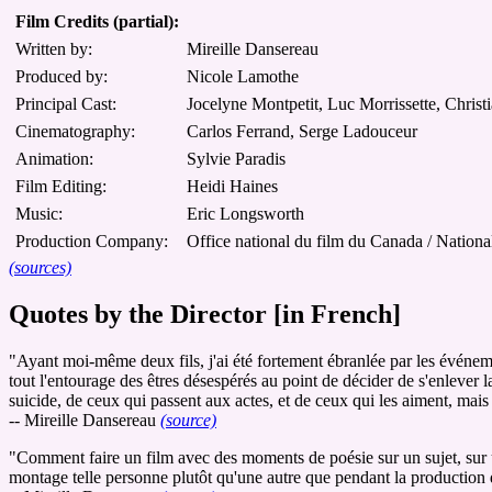
Film Credits (partial):
Written by:
Mireille Dansereau
Produced by:
Nicole Lamothe
Principal Cast:
Jocelyne Montpetit, Luc Morrissette, Christ
Cinematography:
Carlos Ferrand, Serge Ladouceur
Animation:
Sylvie Paradis
Film Editing:
Heidi Haines
Music:
Eric Longsworth
Production Company:
Office national du film du Canada / Nationa
(sources)
Quotes by the Director [in French]
"Ayant moi-même deux fils, j'ai été fortement ébranlée par les événemen
tout l'entourage des êtres désespérés au point de décider de s'enlever l
suicide, de ceux qui passent aux actes, et de ceux qui les aiment, mais
-- Mireille Dansereau
(source)
"Comment faire un film avec des moments de poésie sur un sujet, sur un
montage telle personne plutôt qu'une autre que pendant la production