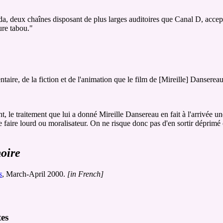
, deux chaînes disposant de plus larges auditoires que Canal D, accepte
ure tabou."
aire, de la fiction et de l'animation que le film de [Mireille] Dansereau
nt, le traitement que lui a donné Mireille Dansereau en fait à l'arrivée u
 se faire lourd ou moralisateur. On ne risque donc pas d'en sortir déprimé
noire
s
, March-April 2000.
[in French]
es