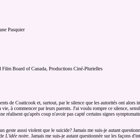
iane Pasquier
l Film Board of Canada, Productions Ciné-Plurielles
ts de Coaticook et, surtout, par le silence que les autorités ont alors im
a vie, à commencer par leurs parents. J'ai voulu rompre ce silence, sensi
 ne réalisent qu'après coup n'avoir pas capté certains signes symptomati
 geste aussi violent que le suicide? Jamais me suis-je autant questionné
 de
L'idée noire
. Jamais me suis-je autant questionnée sur les façons d'inte