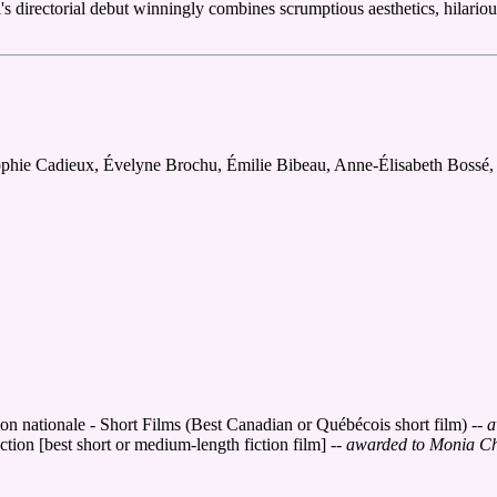
irectorial debut winningly combines scrumptious aesthetics, hilarious 
hie Cadieux, Évelyne Brochu, Émilie Bibeau, Anne-Élisabeth Bossé, 
on nationale - Short Films (Best Canadian or Québécois short film)
-- 
ction [best short or medium-length fiction film]
-- awarded to Monia Ch