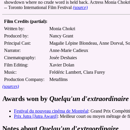
showdown where no crude word is held back. Actress Monia Chokri's d
-- Toronto International Film Festival
(source)
Film Credits (partial):
Written by:
Monia Chokri
Produced by:
Nancy Grant
Principal Cast:
Magalie Lépine Blondeau, Anne Dorval, Sop
Narrator:
Anne-Marie Cadieux
Cinematography:
Josée Deshaies
Film Editing:
Xavier Dolan
Music:
Frédéric Lambert, Clara Furey
Production Company:
Metafilms
(sources)
Awards won by
Quelqu'un d'extraordinaire
Festival du nouveau cinéma de Montréal
: Grand Prix Compétiti
Prix Jutra [Jutra Award]
: Meilleur court ou moyen métrage de fi
Notes about
Quelqu'un d'extraordinaire