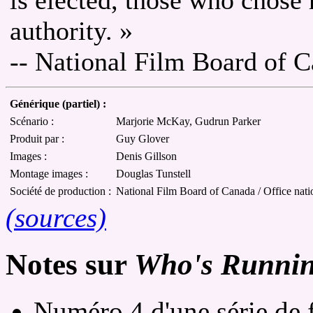
authority. »
-- National Film Board of 
Générique (partiel) :
Scénario :
Marjorie McKay, Gudrun Parker
Produit par :
Guy Glover
Images :
Denis Gillson
Montage images :
Douglas Tunstell
Société de production :
National Film Board of Canada / Office nati
(sources)
Notes sur
Who's Runnin
Numéro 4 d'une série de f