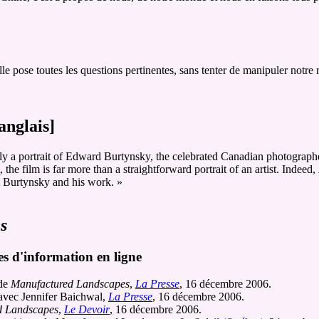
 Elle pose toutes les questions pertinentes, sans tenter de manipuler not
anglais]
ly a portrait of Edward Burtynsky, the celebrated Canadian photographer 
e film is far more than a straightforward portrait of an artist. Indeed,
out Burtynsky and his work. »
s
es d'information en ligne
 de
Manufactured Landscapes
,
La Presse
, 16 décembre 2006.
 avec Jennifer Baichwal,
La Presse
, 16 décembre 2006.
d Landscapes
,
Le Devoir
, 16 décembre 2006.