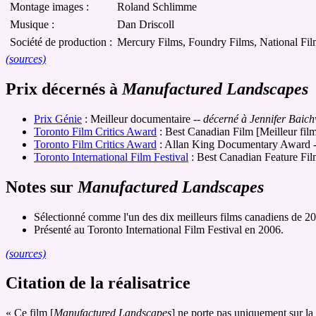
Montage images :
Roland Schlimme
Musique :
Dan Driscoll
Société de production :
Mercury Films, Foundry Films, National Fil
(sources)
Prix décernés à
Manufactured Landscapes
Prix Génie
: Meilleur documentaire
-- décerné à Jennifer Baich
Toronto Film Critics Award
: Best Canadian Film [Meilleur fil
Toronto Film Critics Award
: Allan King Documentary Award
-
Toronto International Film Festival
: Best Canadian Feature Fil
Notes sur
Manufactured Landscapes
Sélectionné comme l'un des dix meilleurs films canadiens de 20
Présenté au Toronto International Film Festival en 2006.
(sources)
Citation de la réalisatrice
« Ce film [
Manufactured Landscapes
] ne porte pas uniquement sur la