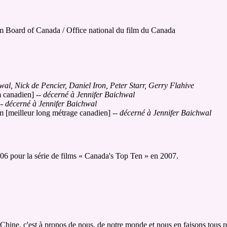
m Board of Canada / Office national du film du Canada
wal, Nick de Pencier, Daniel Iron, Peter Starr, Gerry Flahive
m canadien]
-- décerné à Jennifer Baichwal
- décerné à Jennifer Baichwal
m [meilleur long métrage canadien]
-- décerné à Jennifer Baichwal
06 pour la série de films « Canada's Top Ten » en 2007.
 Chine, c'est à propos de nous, de notre monde et nous en faisons tous p