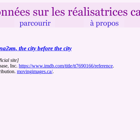
snaʔəm, the city before the city
ficial site]
base, Inc.
https://www.imdb.com/title/tt7690166/reference
.
ibution.
movingimages.ca/
.