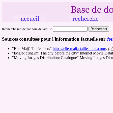
Recherche rapide par nom de famille
Sources consultées pour l'information factuelle sur
c̓ə
"Elle-Máijá Tailfeathers"
https://elle-maija-tailfeathers.com/
.
[of
"IMDb: c'sna?m: The city before the city" Internet Movie Data
"Moving Images Distribution: Catalogue" Moving Images Distr