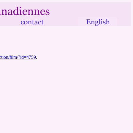
ction/film/?id=4759
.