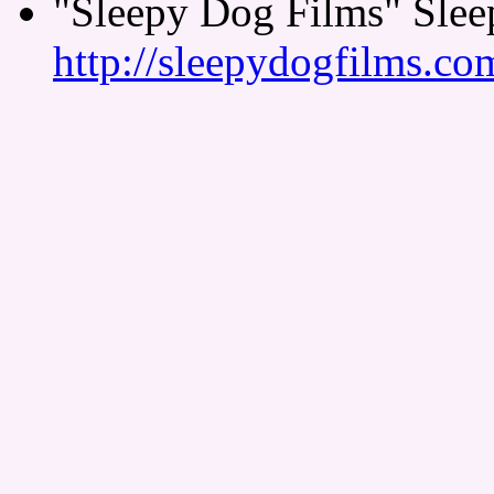
"Sleepy Dog Films" Slee
http://sleepydogfilms.co