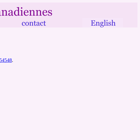
m=54548
.