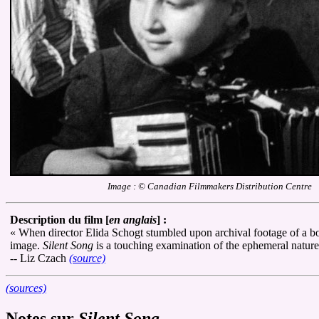
Image : © Canadian Filmmakers Distribution Centre
Description du film [
en anglais
] :
« When director Elida Schogt stumbled upon archival footage of a bo
image.
Silent Song
is a touching examination of the ephemeral natur
-- Liz Czach
(source)
(sources)
Notes sur
Silent Song