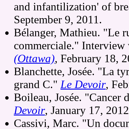
and infantilization' of br
September 9, 2011.
Bélanger, Mathieu. "Le r
commerciale." Interview
(Ottawa)
, February 18, 
Blanchette, Josée. "La t
grand C."
Le Devoir
, Fe
Boileau, Josée. "Cancer d
Devoir
, January 17, 201
Cassivi, Marc. "Un docum