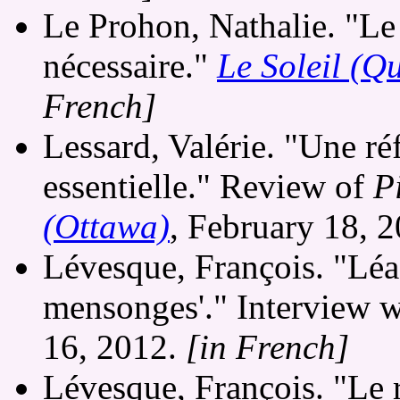
Le Prohon, Nathalie. "Le 
nécessaire."
Le Soleil (Q
French]
Lessard, Valérie. "Une ré
essentielle." Review of
P
(Ottawa)
, February 18, 
Lévesque, François. "Léa 
mensonges'." Interview 
16, 2012.
[in French]
Lévesque, François. "Le r