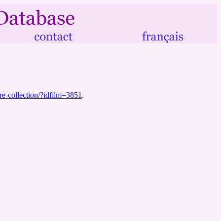
otre-collection/?idfilm=3851
.