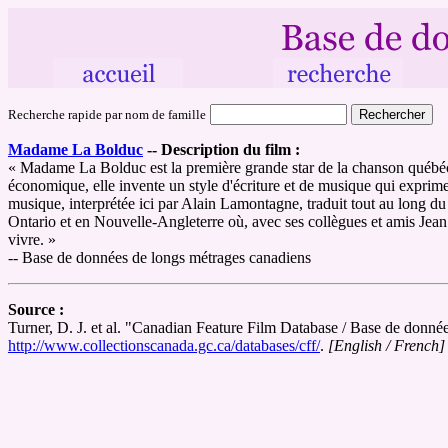
Recherche rapide par nom de famille
Madame La Bolduc
--
Description du film :
« Madame La Bolduc est la première grande star de la chanson québécoi
économique, elle invente un style d'écriture et de musique qui exprime
musique, interprétée ici par Alain Lamontagne, traduit tout au long du 
Ontario et en Nouvelle-Angleterre où, avec ses collègues et amis Jea
vivre. »
-- Base de données de longs métrages canadiens
Source :
Turner, D. J. et al. "Canadian Feature Film Database / Base de donn
http://www.collectionscanada.gc.ca/databases/cff/
.
[English / French]