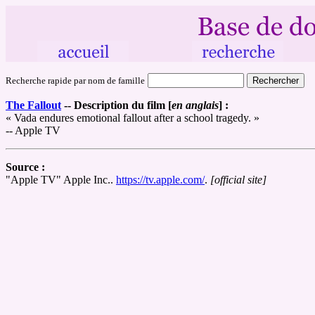
Recherche rapide par nom de famille
The Fallout
--
Description du film [
en anglais
] :
« Vada endures emotional fallout after a school tragedy. »
-- Apple TV
Source :
"Apple TV" Apple Inc..
https://tv.apple.com/
.
[official site]