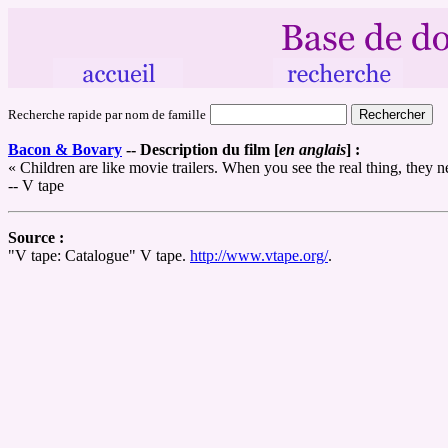
Recherche rapide par nom de famille
Bacon & Bovary
--
Description du film [
en anglais
] :
« Children are like movie trailers. When you see the real thing, they 
-- V tape
Source :
"V tape: Catalogue" V tape.
http://www.vtape.org/
.