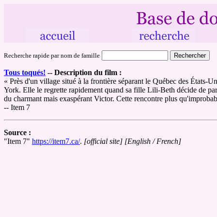
Recherche rapide par nom de famille
Tous toqués!
--
Description du film :
« Près d'un village situé à la frontière séparant le Québec des États-U
York. Elle le regrette rapidement quand sa fille Lili-Beth décide de par
du charmant mais exaspérant Victor. Cette rencontre plus qu'improbable 
-- Item 7
Source :
"Item 7"
https://item7.ca/
.
[official site]
[English / French]