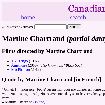
Quick search by surname
Martine Chartrand
(partial data
Films directed by Martine Chartrand
T.V. Tango
(1992)
Âme noire
(2000) (
also known as: "Black Soul"
)
MacPherson
(2012)
Quote by Martine Chartrand [in French]
"Je mets [...] mon
story board
sur un mur pour me donner un genre de li
vraiment tous les jours à peindre avec mes doigts sur le verre. Image p
verre."
-- Martine Chartrand
(source)