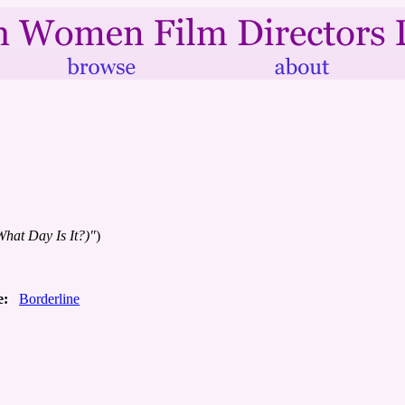
hat Day Is It?)"
)
e:
Borderline