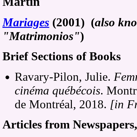
Martin
Mariages
(2001) (
also kn
"Matrimonios"
)
Brief Sections of Books
Ravary-Pilon, Julie.
Femm
cinéma québécois
. Montr
de Montréal, 2018.
[in F
Articles from Newspapers