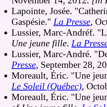
November 14, 2012.
[in
Lapointe, Josée. "Catheri
Gaspésie."
La Presse
, Oc
Lussier, Marc-Andréf. "L
Une jeune fille
.
La Press
Lussier, Marc-André. "De
Presse
, September 28, 2
Moreault, Éric. "Une jeune
Le Soleil (Québec)
, Octo
Moreault, Éric. "Une jeun