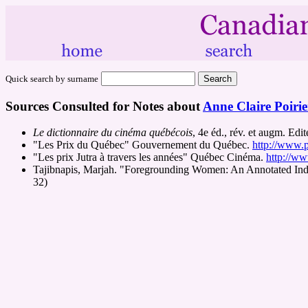
Quick search by surname
Sources Consulted for Notes about
Anne Claire Poirie
Le dictionnaire du cinéma québécois
, 4e éd., rév. et augm. E
"Les Prix du Québec" Gouvernement du Québec.
http://www.
"Les prix Jutra à travers les années" Québec Cinéma.
http://ww
Tajibnapis, Marjah. "Foregrounding Women: An Annotated I
32)