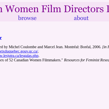
r
dited by Michel Coulombe and Marcel Jean. Montréal: Boréal, 2006.
[in 
prixduquebec.gouv.qc.ca/
.
w.lesjutra.ca/lesgalas.php
.
ndex of 52 Canadian Women Filmmakers."
Resources for Feminist Resea